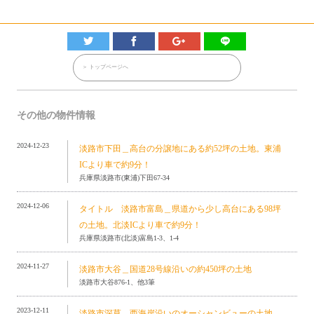
＞ トップページへ
その他の物件情報
2024-12-23
淡路市下田＿高台の分譲地にある約52坪の土地。東浦
ICより車で約9分！
兵庫県淡路市(東浦)下田67-34
2024-12-06
タイトル 淡路市富島＿県道から少し高台にある98坪
の土地。北淡ICより車で約9分！
兵庫県淡路市(北淡)富島1-3、1-4
2024-11-27
淡路市大谷＿国道28号線沿いの約450坪の土地
淡路市大谷876-1、他3筆
2023-12-11
淡路市深草＿西海岸沿いのオーシャンビューの土地