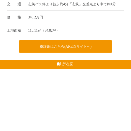
交 通 志筑バス停より徒歩約4分「志筑」交差点より車で約1分
価 格 348.2万円
土地面積 115.11㎡（34.82坪）
※詳細はこちら(AREINサイトへ)
所在図