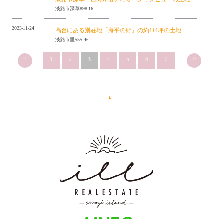
淡路市深草898-16
2023-11-24
高台にある別荘地「海平の郷」の約114坪の土地
淡路市里555-46
<
>
1
2
3
4
5
6
7
▲