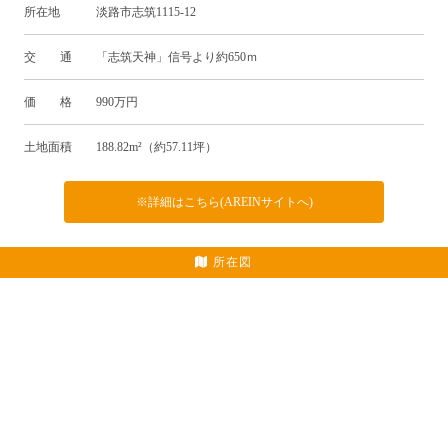
所在地 淡路市志筑1115-12
交 通 「志筑天神」信号より約650ｍ
価 格 990万円
土地面積 188.82m²（約57.11坪）
※詳細はこちら(AREINサイトへ)
所在図