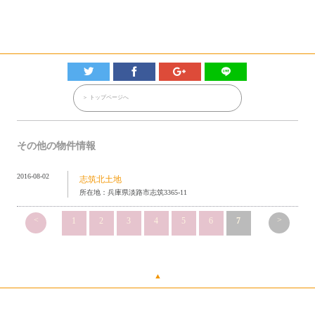
＞ トップページへ
その他の物件情報
2016-08-02
志筑北土地
所在地：兵庫県淡路市志筑3365-11
<
>
1
2
3
4
5
6
7
▲