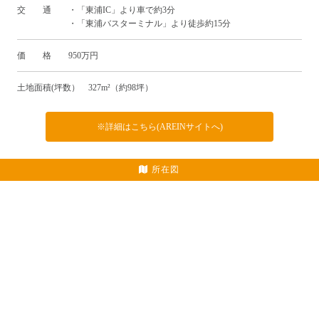
交 通 ・「東浦IC」より車で約3分
・「東浦バスターミナル」より徒歩約15分
価 格 950万円
土地面積(坪数） 327m²（約98坪）
※詳細はこちら(AREINサイトへ)
所在図