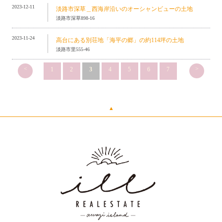
2023-12-11
淡路市深草＿西海岸沿いのオーシャンビューの土地
淡路市深草898-16
2023-11-24
高台にある別荘地「海平の郷」の約114坪の土地
淡路市里555-46
<
>
1
2
3
4
5
6
7
▲