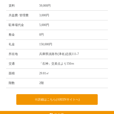
賃料
59,000円
共益費･管理費
3,000円
駐車場代金
5,000円
敷金
0円
礼金
150,000円
所在地
兵庫県淡路市(津名)志筑111-7
交通
「石神」交差点より350ｍ
面積
29.81㎡
階数
2階
※詳細はこちら(AREINサイトへ)