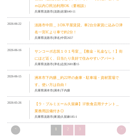
ｍ以内◎民泊利用OK（要相談）
兵庫県淡路市(淡路)岩屋640-11
2026-06-22
淡路市中田＿３DK平屋賃貸。車2台分家賃に込み◎津
名一宮ICより車で約2分！
兵庫県淡路市(津名)中田2657
2026-06-16
サンコーポ志筑１０１号室＿【敷金・礼金なし！】街
にほど近く、日当たり良好で住みやすいアパート
兵庫県淡路市(津名)志筑2681番15
2026-06-15
洲本市下内膳＿約22坪の倉庫・駐車場・資材置場で
す。使い方は自由！
兵庫県洲本市(洲本)下内膳
2026-05-26
【ラ・プルミエール久留麻】1F飲食店用テナント＿
業務用設備付き◎
兵庫県淡路市(東浦)久留麻185-1
<
>
1
2
3