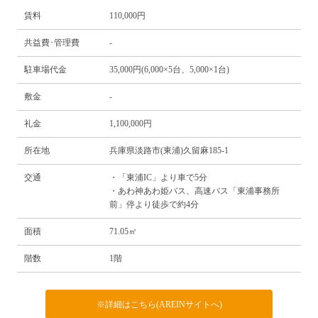
賃料
110,000円
共益費･管理費
-
駐車場代金
35,000円(6,000×5台、5,000×1台)
敷金
-
礼金
1,100,000円
所在地
兵庫県淡路市(東浦)久留麻185-1
交通
・「東浦IC」より車で5分
・あわ神あわ姫バス、高速バス「東浦事務所
前」停より徒歩で約4分
面積
71.05㎡
階数
1階
※詳細はこちら(AREINサイトへ)