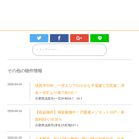
＞ トップページへ
その他の物件情報
2026-04-24
淡路市中村＿一宮エリアの小さな平屋建て古民家。津
名一宮ICより車で約5分！
兵庫県淡路市(一宮)中村64-7、64-1
2026-04-16
【収益物件】満室稼働中！戸建感メゾネット10戸／表
面利回り10.58％
兵庫県淡路市(津名)大町畑637-1
2026-01-20
八木野原＿約137坪の敷地に建つ2棟の和風住宅。住友