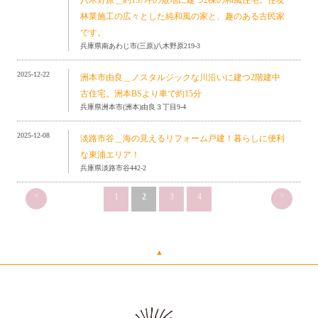
林業施工の広々とした純和風の家と、趣のある古民家
です。
兵庫県南あわじ市(三原)八木野原219-3
2025-12-22
洲本市由良＿ノスタルジックな川沿いに建つ2階建中
古住宅。洲本BSより車で約15分
兵庫県洲本市(洲本)由良３丁目9-4
2025-12-08
淡路市谷＿海の見えるリフォーム戸建！暮らしに便利
な東浦エリア！
兵庫県淡路市谷442-2
<
>
1
2
3
4
▲