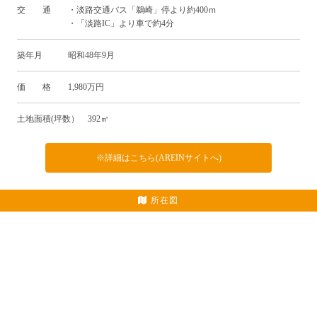
交 通 ・淡路交通バス「鵜崎」停より約400ｍ
・「淡路IC」より車で約4分
築年月 昭和48年9月
価 格 1,980万円
土地面積(坪数） 392㎡
※詳細はこちら(AREINサイトへ)
所在図